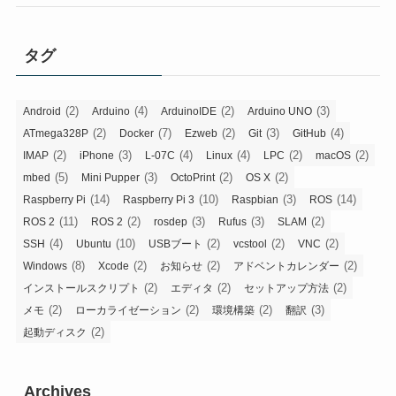
タグ
(2)
(4)
(2)
(3)
Android
Arduino
ArduinoIDE
Arduino UNO
(2)
(7)
(2)
(3)
(4)
ATmega328P
Docker
Ezweb
Git
GitHub
(2)
(3)
(4)
(4)
(2)
(2)
IMAP
iPhone
L-07C
Linux
LPC
macOS
(5)
(3)
(2)
(2)
mbed
Mini Pupper
OctoPrint
OS X
(14)
(10)
(3)
(14)
Raspberry Pi
Raspberry Pi 3
Raspbian
ROS
(11)
(2)
(3)
(3)
(2)
ROS 2
ROS 2
rosdep
Rufus
SLAM
(4)
(10)
(2)
(2)
(2)
SSH
Ubuntu
USBブート
vcstool
VNC
(8)
(2)
(2)
(2)
Windows
Xcode
お知らせ
アドベントカレンダー
(2)
(2)
(2)
インストールスクリプト
エディタ
セットアップ方法
(2)
(2)
(2)
(3)
メモ
ローカライゼーション
環境構築
翻訳
(2)
起動ディスク
Archives