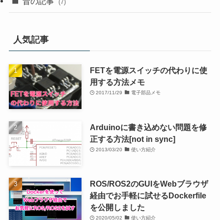
昔の記事
(7)
人気記事
FETを電源スイッチの代わりに使
用する方法メモ
2017/11/29
電子部品メモ
Arduinoに書き込めない問題を修
正する方法[not in sync]
2013/03/20
使い方紹介
ROS/ROS2のGUIをWebブラウザ
経由でお手軽に試せるDockerfile
を公開しました
2020/05/02
使い方紹介