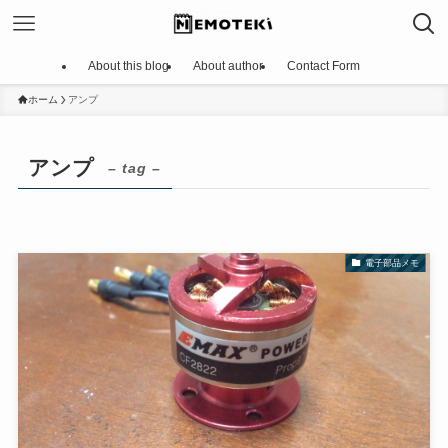
About this blog
About author
Contact Form
ホーム
アンプ
アンプ
– tag –
電子部品メモ