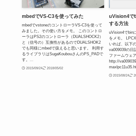
mbedでVS-C3を使ってみた
uVision
する方法
mbedでvstoneのコントローラVS-C3を使って
みました。その使い方をメモ。 このコントロ
uVision4
ーラはPS2のコントローラ（DUALSHOCK2）
をメモ。 LPC
と（信号の）互換性があるのでDUALSHOK2
いれば、以下
でも同様にmbedで扱えると思います。 利用す
va009039の日記
るライブラリはSugaKoubouさんのPS_PADで
ファームウェ
す。...
http://va009039
maxlpc11u35.ht
2015/09/24
2018/05/02
2015/08/24
2