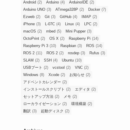
Android
(2)
Arduino
(4)
ArduinoIDE
(2)
Arduino UNO
(3)
ATmega328P
(2)
Docker
(7)
Ezweb
(2)
Git
(3)
GitHub
(4)
IMAP
(2)
iPhone
(3)
L-07C
(4)
Linux
(4)
LPC
(2)
macOS
(2)
mbed
(5)
Mini Pupper
(3)
OctoPrint
(2)
OS X
(2)
Raspberry Pi
(14)
Raspberry Pi 3
(10)
Raspbian
(3)
ROS
(14)
ROS 2
(11)
ROS 2
(2)
rosdep
(3)
Rufus
(3)
SLAM
(2)
SSH
(4)
Ubuntu
(10)
USBブート
(2)
vcstool
(2)
VNC
(2)
Windows
(8)
Xcode
(2)
お知らせ
(2)
アドベントカレンダー
(2)
インストールスクリプト
(2)
エディタ
(2)
セットアップ方法
(2)
メモ
(2)
ローカライゼーション
(2)
環境構築
(2)
翻訳
(3)
起動ディスク
(2)