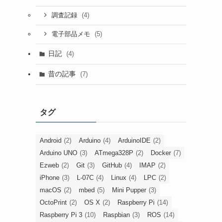
(4)
調査記録
(5)
電子部品メモ
日記
(4)
昔の記事
(7)
タグ
Android
(2)
Arduino
(4)
ArduinoIDE
(2)
Arduino UNO
(3)
ATmega328P
(2)
Docker
(7)
Ezweb
(2)
Git
(3)
GitHub
(4)
IMAP
(2)
iPhone
(3)
L-07C
(4)
Linux
(4)
LPC
(2)
macOS
(2)
mbed
(5)
Mini Pupper
(3)
OctoPrint
(2)
OS X
(2)
Raspberry Pi
(14)
Raspberry Pi 3
(10)
Raspbian
(3)
ROS
(14)