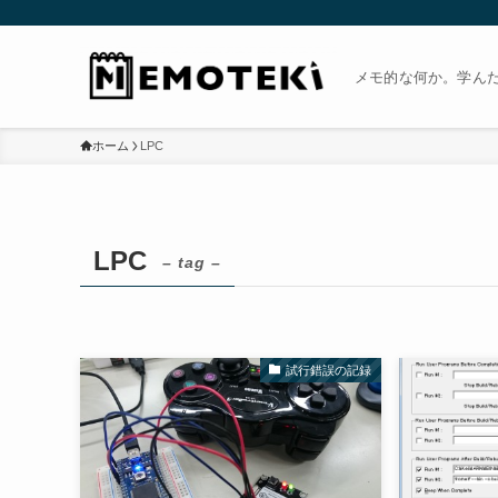
メモ的な何か。学ん
ホーム
LPC
LPC
– tag –
試行錯誤の記録