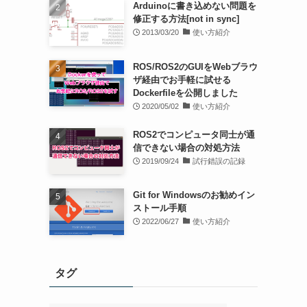
Arduinoに書き込めない問題を
修正する方法[not in sync]
2013/03/20
使い方紹介
ROS/ROS2のGUIをWebブラウ
ザ経由でお手軽に試せる
Dockerfileを公開しました
2020/05/02
使い方紹介
ROS2でコンピュータ同士が通
信できない場合の対処方法
2019/09/24
試行錯誤の記録
Git for Windowsのお勧めイン
ストール手順
2022/06/27
使い方紹介
タグ