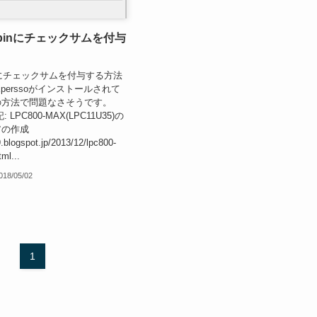
4でbinにチェックサムを付与
でbinにチェックサムを付与する方法
Xperssoがインストールされて
の方法で問題なさそうです。
: LPC800-MAX(LPC11U35)の
アの作成
.blogspot.jp/2013/12/lpc800-
ml...
018/05/02
1