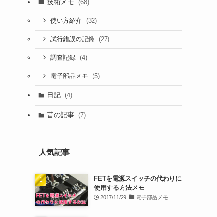
技術メモ
(68)
(32)
使い方紹介
(27)
試行錯誤の記録
(4)
調査記録
(5)
電子部品メモ
日記
(4)
昔の記事
(7)
人気記事
FETを電源スイッチの代わりに
使用する方法メモ
2017/11/29
電子部品メモ