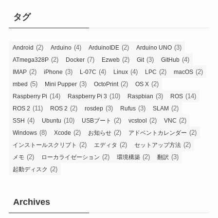
タグ
(2)
(4)
(2)
(3)
Android
Arduino
ArduinoIDE
Arduino UNO
(2)
(7)
(2)
(3)
(4)
ATmega328P
Docker
Ezweb
Git
GitHub
(2)
(3)
(4)
(4)
(2)
(2)
IMAP
iPhone
L-07C
Linux
LPC
macOS
(5)
(3)
(2)
(2)
mbed
Mini Pupper
OctoPrint
OS X
(14)
(10)
(3)
(14)
Raspberry Pi
Raspberry Pi 3
Raspbian
ROS
(11)
(2)
(3)
(3)
(2)
ROS 2
ROS 2
rosdep
Rufus
SLAM
(4)
(10)
(2)
(2)
(2)
SSH
Ubuntu
USBブート
vcstool
VNC
(8)
(2)
(2)
(2)
Windows
Xcode
お知らせ
アドベントカレンダー
(2)
(2)
(2)
インストールスクリプト
エディタ
セットアップ方法
(2)
(2)
(2)
(3)
メモ
ローカライゼーション
環境構築
翻訳
(2)
起動ディスク
Archives