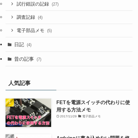
試行錯誤の記録
(27)
調査記録
(4)
電子部品メモ
(5)
日記
(4)
昔の記事
(7)
人気記事
FETを電源スイッチの代わりに使
用する方法メモ
2017/11/29
電子部品メモ
Arduinoに書き込めない問題を修