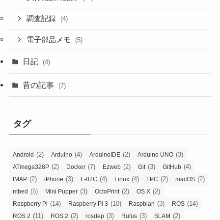
調査記録
(4)
電子部品メモ
(5)
日記
(4)
昔の記事
(7)
タグ
(2)
(4)
(2)
(3)
Android
Arduino
ArduinoIDE
Arduino UNO
(2)
(7)
(2)
(3)
(4)
ATmega328P
Docker
Ezweb
Git
GitHub
(2)
(3)
(4)
(4)
(2)
(2)
IMAP
iPhone
L-07C
Linux
LPC
macOS
(5)
(3)
(2)
(2)
mbed
Mini Pupper
OctoPrint
OS X
(14)
(10)
(3)
(14)
Raspberry Pi
Raspberry Pi 3
Raspbian
ROS
(11)
(2)
(3)
(3)
(2)
ROS 2
ROS 2
rosdep
Rufus
SLAM