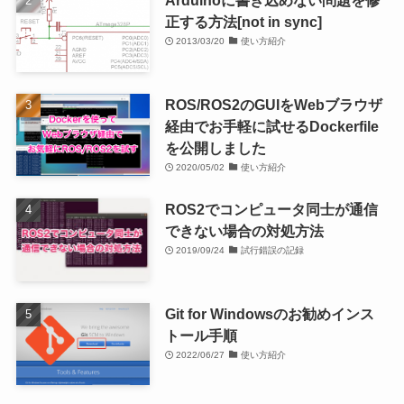
正する方法[not in sync]
2013/03/20
使い方紹介
ROS/ROS2のGUIをWebブラウザ
経由でお手軽に試せるDockerfile
を公開しました
2020/05/02
使い方紹介
ROS2でコンピュータ同士が通信
できない場合の対処方法
2019/09/24
試行錯誤の記録
Git for Windowsのお勧めインス
トール手順
2022/06/27
使い方紹介