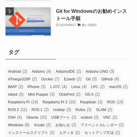
Git for Windowsのお勧めインス
トール手順
2022/06/27
使い方紹介
タグ
(2)
(4)
(2)
(3)
Android
Arduino
ArduinoIDE
Arduino UNO
(2)
(7)
(2)
(3)
(4)
ATmega328P
Docker
Ezweb
Git
GitHub
(2)
(3)
(4)
(4)
(2)
(2)
IMAP
iPhone
L-07C
Linux
LPC
macOS
(5)
(3)
(2)
(2)
mbed
Mini Pupper
OctoPrint
OS X
(14)
(10)
(3)
(14)
Raspberry Pi
Raspberry Pi 3
Raspbian
ROS
(11)
(2)
(3)
(3)
(2)
ROS 2
ROS 2
rosdep
Rufus
SLAM
(4)
(10)
(2)
(2)
(2)
SSH
Ubuntu
USBブート
vcstool
VNC
(8)
(2)
(2)
(2)
Windows
Xcode
お知らせ
アドベントカレンダー
(2)
(2)
(2)
インストールスクリプト
エディタ
セットアップ方法