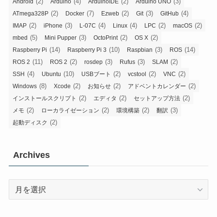
(2)
(4)
(2)
(3)
Android
Arduino
ArduinoIDE
Arduino UNO
(2)
(7)
(2)
(3)
(4)
ATmega328P
Docker
Ezweb
Git
GitHub
(2)
(3)
(4)
(4)
(2)
(2)
IMAP
iPhone
L-07C
Linux
LPC
macOS
(5)
(3)
(2)
(2)
mbed
Mini Pupper
OctoPrint
OS X
(14)
(10)
(3)
(14)
Raspberry Pi
Raspberry Pi 3
Raspbian
ROS
(11)
(2)
(3)
(3)
(2)
ROS 2
ROS 2
rosdep
Rufus
SLAM
(4)
(10)
(2)
(2)
(2)
SSH
Ubuntu
USBブート
vcstool
VNC
(8)
(2)
(2)
(2)
Windows
Xcode
お知らせ
アドベントカレンダー
(2)
(2)
(2)
インストールスクリプト
エディタ
セットアップ方法
(2)
(2)
(2)
(3)
メモ
ローカライゼーション
環境構築
翻訳
(2)
起動ディスク
Archives
Archives