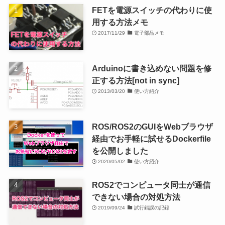
FETを電源スイッチの代わりに使
用する方法メモ
2017/11/29
電子部品メモ
Arduinoに書き込めない問題を修
正する方法[not in sync]
2013/03/20
使い方紹介
ROS/ROS2のGUIをWebブラウザ
経由でお手軽に試せるDockerfile
を公開しました
2020/05/02
使い方紹介
ROS2でコンピュータ同士が通信
できない場合の対処方法
2019/09/24
試行錯誤の記録