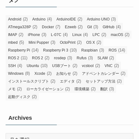
(2)
(4)
(2)
(3)
Android
Arduino
ArduinoIDE
Arduino UNO
(2)
(7)
(2)
(3)
(4)
ATmega328P
Docker
Ezweb
Git
GitHub
(2)
(3)
(4)
(4)
(2)
(2)
IMAP
iPhone
L-07C
Linux
LPC
macOS
(5)
(3)
(2)
(2)
mbed
Mini Pupper
OctoPrint
OS X
(14)
(10)
(3)
(14)
Raspberry Pi
Raspberry Pi 3
Raspbian
ROS
(11)
(2)
(3)
(3)
(2)
ROS 2
ROS 2
rosdep
Rufus
SLAM
(4)
(10)
(2)
(2)
(2)
SSH
Ubuntu
USBブート
vcstool
VNC
(8)
(2)
(2)
(2)
Windows
Xcode
お知らせ
アドベントカレンダー
(2)
(2)
(2)
インストールスクリプト
エディタ
セットアップ方法
(2)
(2)
(2)
(3)
メモ
ローカライゼーション
環境構築
翻訳
(2)
起動ディスク
Archives
Archives