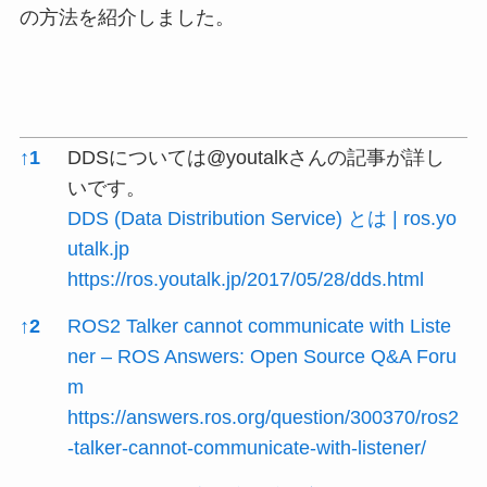
の方法を紹介しました。
References
↑
1
DDSについては@youtalkさんの記事が詳し
いです。
DDS (Data Distribution Service) とは | ros.yo
utalk.jp
https://ros.youtalk.jp/2017/05/28/dds.html
↑
2
ROS2 Talker cannot communicate with Liste
ner – ROS Answers: Open Source Q&A Foru
m
https://answers.ros.org/question/300370/ros2
-talker-cannot-communicate-with-listener/