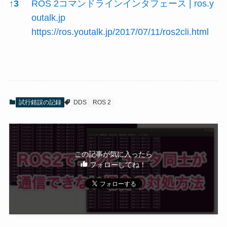
↑
3
ROS 2コマンドラインインタフェース | ros.y
outalk.jp
https://ros.youtalk.jp/2017/07/11/ros2cli.html
試行錯誤の記録
DDS
ROS 2
この記事が気に入ったら
フォローしてね！