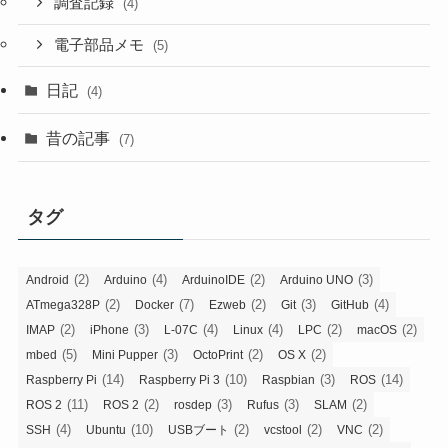
調査記録
(4)
電子部品メモ
(5)
日記
(4)
昔の記事
(7)
タグ
(2)
(4)
(2)
(3)
Android
Arduino
ArduinoIDE
Arduino UNO
(2)
(7)
(2)
(3)
(4)
ATmega328P
Docker
Ezweb
Git
GitHub
(2)
(3)
(4)
(4)
(2)
(2)
IMAP
iPhone
L-07C
Linux
LPC
macOS
(5)
(3)
(2)
(2)
mbed
Mini Pupper
OctoPrint
OS X
(14)
(10)
(3)
(14)
Raspberry Pi
Raspberry Pi 3
Raspbian
ROS
(11)
(2)
(3)
(3)
(2)
ROS 2
ROS 2
rosdep
Rufus
SLAM
(4)
(10)
(2)
(2)
(2)
SSH
Ubuntu
USBブート
vcstool
VNC