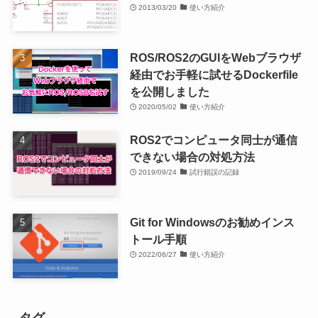
2013/03/20
使い方紹介
ROS/ROS2のGUIをWebブラウザ
経由でお手軽に試せるDockerfile
を公開しました
2020/05/02
使い方紹介
ROS2でコンピュータ同士が通信
できない場合の対処方法
2019/09/24
試行錯誤の記録
Git for Windowsのお勧めインス
トール手順
2022/06/27
使い方紹介
タグ