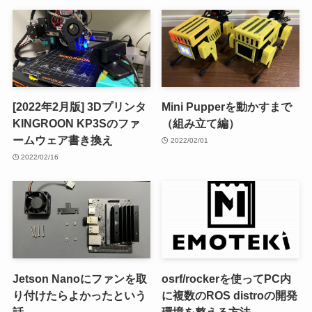
[2022年2月版] 3Dプリンタ
Mini Pupperを動かすまで
KINGROON KP3Sのファ
（組み立て編）
ームウェア書き換え
2022/02/01
2022/02/16
Jetson Nanoにファンを取
osrf/rockerを使ってPC内
り付けたらよかったという
に複数のROS distroの開発
話
環境を整える方法