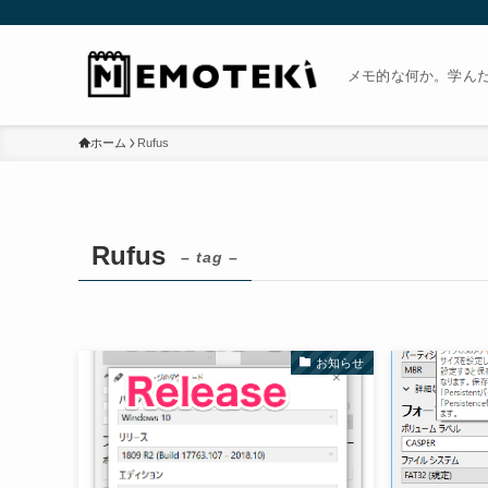
メモ的な何か。学ん
ホーム
Rufus
Rufus
– tag –
お知らせ