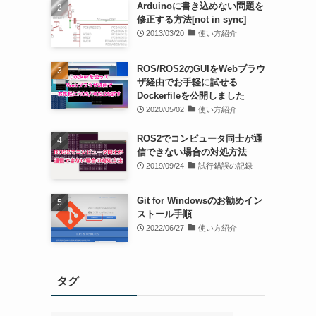
Arduinoに書き込めない問題を
修正する方法[not in sync]
2013/03/20
使い方紹介
ROS/ROS2のGUIをWebブラウ
ザ経由でお手軽に試せる
Dockerfileを公開しました
2020/05/02
使い方紹介
ROS2でコンピュータ同士が通
信できない場合の対処方法
2019/09/24
試行錯誤の記録
Git for Windowsのお勧めイン
ストール手順
2022/06/27
使い方紹介
タグ