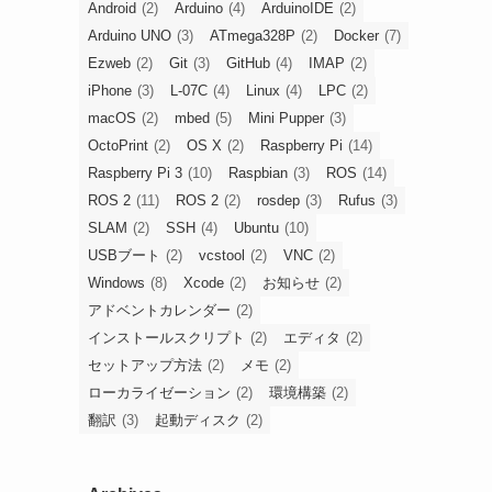
Android
(2)
Arduino
(4)
ArduinoIDE
(2)
Arduino UNO
(3)
ATmega328P
(2)
Docker
(7)
Ezweb
(2)
Git
(3)
GitHub
(4)
IMAP
(2)
iPhone
(3)
L-07C
(4)
Linux
(4)
LPC
(2)
macOS
(2)
mbed
(5)
Mini Pupper
(3)
OctoPrint
(2)
OS X
(2)
Raspberry Pi
(14)
Raspberry Pi 3
(10)
Raspbian
(3)
ROS
(14)
ROS 2
(11)
ROS 2
(2)
rosdep
(3)
Rufus
(3)
SLAM
(2)
SSH
(4)
Ubuntu
(10)
USBブート
(2)
vcstool
(2)
VNC
(2)
Windows
(8)
Xcode
(2)
お知らせ
(2)
アドベントカレンダー
(2)
インストールスクリプト
(2)
エディタ
(2)
セットアップ方法
(2)
メモ
(2)
ローカライゼーション
(2)
環境構築
(2)
翻訳
(3)
起動ディスク
(2)