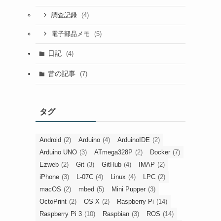
(4)
調査記録
(5)
電子部品メモ
日記
(4)
昔の記事
(7)
タグ
Android
(2)
Arduino
(4)
ArduinoIDE
(2)
Arduino UNO
(3)
ATmega328P
(2)
Docker
(7)
Ezweb
(2)
Git
(3)
GitHub
(4)
IMAP
(2)
iPhone
(3)
L-07C
(4)
Linux
(4)
LPC
(2)
macOS
(2)
mbed
(5)
Mini Pupper
(3)
OctoPrint
(2)
OS X
(2)
Raspberry Pi
(14)
Raspberry Pi 3
(10)
Raspbian
(3)
ROS
(14)