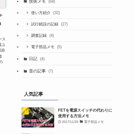
技術メモ
(68)
(32)
使い方紹介
テ
ョ
(27)
試行錯誤の記録
(4)
調査記録
リース
成ユ
(5)
電子部品メモ
SB
ま
日記
(4)
0の
昔の記事
(7)
人気記事
FETを電源スイッチの代わりに
使用する方法メモ
2017/11/29
電子部品メモ