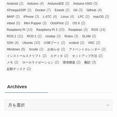
(2)
(4)
(2)
(3)
Android
Arduino
ArduinoIDE
Arduino UNO
(2)
(7)
(2)
(3)
(4)
ATmega328P
Docker
Ezweb
Git
GitHub
(2)
(3)
(4)
(4)
(2)
(2)
IMAP
iPhone
L-07C
Linux
LPC
macOS
(5)
(3)
(2)
(2)
mbed
Mini Pupper
OctoPrint
OS X
(14)
(10)
(3)
(14)
Raspberry Pi
Raspberry Pi 3
Raspbian
ROS
(11)
(2)
(3)
(3)
(2)
ROS 2
ROS 2
rosdep
Rufus
SLAM
(4)
(10)
(2)
(2)
(2)
SSH
Ubuntu
USBブート
vcstool
VNC
(8)
(2)
(2)
(2)
Windows
Xcode
お知らせ
アドベントカレンダー
(2)
(2)
(2)
インストールスクリプト
エディタ
セットアップ方法
(2)
(2)
(2)
(3)
メモ
ローカライゼーション
環境構築
翻訳
(2)
起動ディスク
Archives
Archives