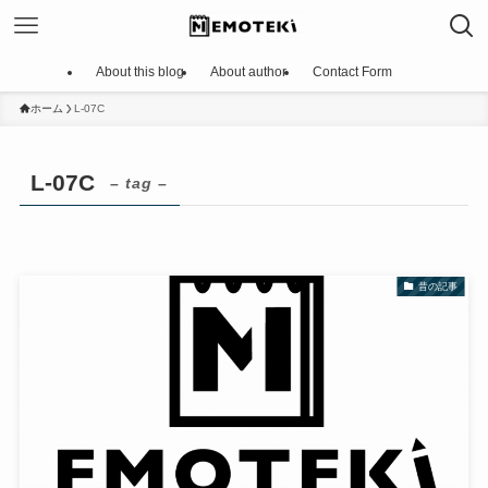
About this blog
About author
Contact Form
ホーム
L-07C
L-07C
– tag –
昔の記事