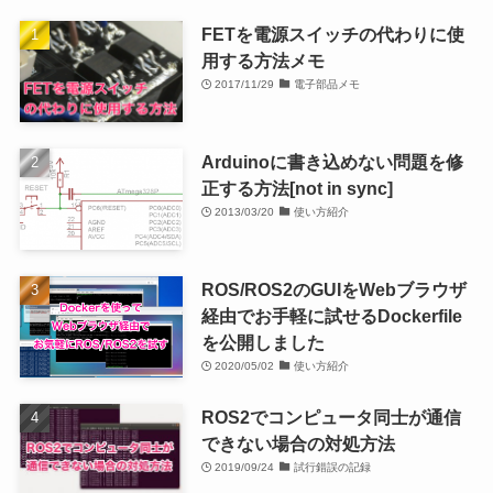
FETを電源スイッチの代わりに使
用する方法メモ
2017/11/29
電子部品メモ
Arduinoに書き込めない問題を修
正する方法[not in sync]
2013/03/20
使い方紹介
ROS/ROS2のGUIをWebブラウザ
経由でお手軽に試せるDockerfile
を公開しました
2020/05/02
使い方紹介
ROS2でコンピュータ同士が通信
できない場合の対処方法
2019/09/24
試行錯誤の記録