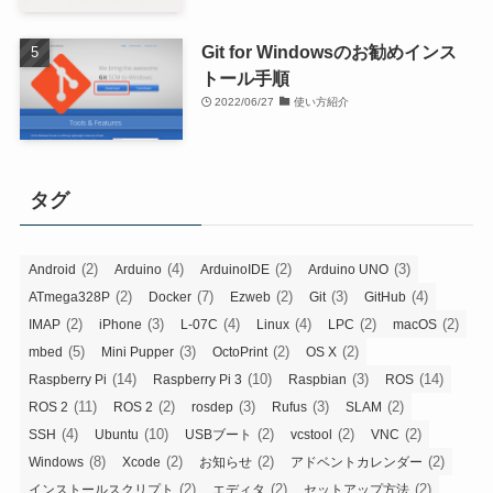
Git for Windowsのお勧めインス
トール手順
2022/06/27
使い方紹介
タグ
(2)
(4)
(2)
(3)
Android
Arduino
ArduinoIDE
Arduino UNO
(2)
(7)
(2)
(3)
(4)
ATmega328P
Docker
Ezweb
Git
GitHub
(2)
(3)
(4)
(4)
(2)
(2)
IMAP
iPhone
L-07C
Linux
LPC
macOS
(5)
(3)
(2)
(2)
mbed
Mini Pupper
OctoPrint
OS X
(14)
(10)
(3)
(14)
Raspberry Pi
Raspberry Pi 3
Raspbian
ROS
(11)
(2)
(3)
(3)
(2)
ROS 2
ROS 2
rosdep
Rufus
SLAM
(4)
(10)
(2)
(2)
(2)
SSH
Ubuntu
USBブート
vcstool
VNC
(8)
(2)
(2)
(2)
Windows
Xcode
お知らせ
アドベントカレンダー
(2)
(2)
(2)
インストールスクリプト
エディタ
セットアップ方法