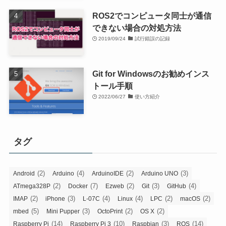
ROS2でコンピュータ同士が通信
できない場合の対処方法
2019/09/24
試行錯誤の記録
Git for Windowsのお勧めインス
トール手順
2022/06/27
使い方紹介
タグ
(2)
(4)
(2)
(3)
Android
Arduino
ArduinoIDE
Arduino UNO
(2)
(7)
(2)
(3)
(4)
ATmega328P
Docker
Ezweb
Git
GitHub
(2)
(3)
(4)
(4)
(2)
(2)
IMAP
iPhone
L-07C
Linux
LPC
macOS
(5)
(3)
(2)
(2)
mbed
Mini Pupper
OctoPrint
OS X
(14)
(10)
(3)
(14)
Raspberry Pi
Raspberry Pi 3
Raspbian
ROS