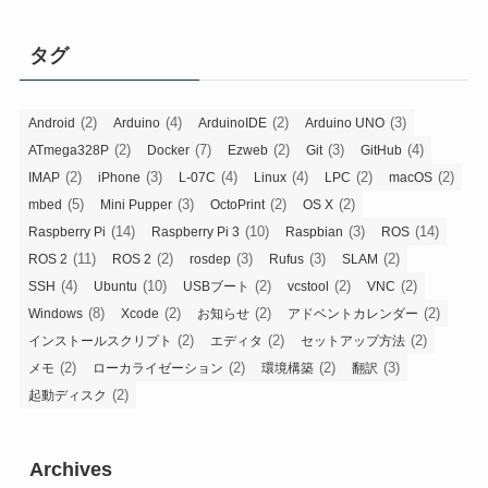
タグ
(2)
(4)
(2)
(3)
Android
Arduino
ArduinoIDE
Arduino UNO
(2)
(7)
(2)
(3)
(4)
ATmega328P
Docker
Ezweb
Git
GitHub
(2)
(3)
(4)
(4)
(2)
(2)
IMAP
iPhone
L-07C
Linux
LPC
macOS
(5)
(3)
(2)
(2)
mbed
Mini Pupper
OctoPrint
OS X
(14)
(10)
(3)
(14)
Raspberry Pi
Raspberry Pi 3
Raspbian
ROS
(11)
(2)
(3)
(3)
(2)
ROS 2
ROS 2
rosdep
Rufus
SLAM
(4)
(10)
(2)
(2)
(2)
SSH
Ubuntu
USBブート
vcstool
VNC
(8)
(2)
(2)
(2)
Windows
Xcode
お知らせ
アドベントカレンダー
(2)
(2)
(2)
インストールスクリプト
エディタ
セットアップ方法
(2)
(2)
(2)
(3)
メモ
ローカライゼーション
環境構築
翻訳
(2)
起動ディスク
Archives