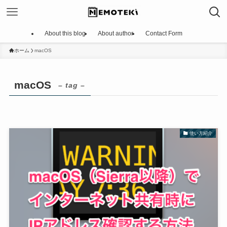
About this blog
About author
Contact Form
ホーム
macOS
macOS
– tag –
使い方紹介