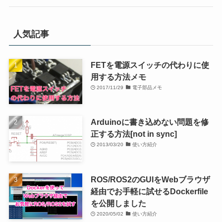
人気記事
FETを電源スイッチの代わりに使
用する方法メモ
2017/11/29
電子部品メモ
Arduinoに書き込めない問題を修
正する方法[not in sync]
2013/03/20
使い方紹介
ROS/ROS2のGUIをWebブラウザ
経由でお手軽に試せるDockerfile
を公開しました
2020/05/02
使い方紹介