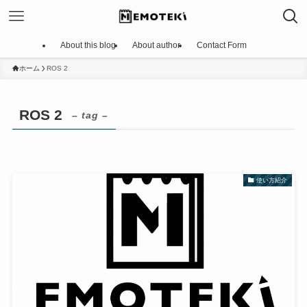
About this blog
About author
Contact Form
ホーム
ROS 2
ROS 2
– tag –
使い方紹介