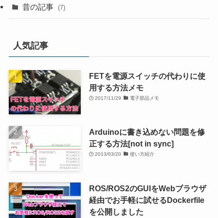
昔の記事
(7)
人気記事
FETを電源スイッチの代わりに使
用する方法メモ
2017/11/29
電子部品メモ
Arduinoに書き込めない問題を修
正する方法[not in sync]
2013/03/20
使い方紹介
ROS/ROS2のGUIをWebブラウザ
経由でお手軽に試せるDockerfile
を公開しました