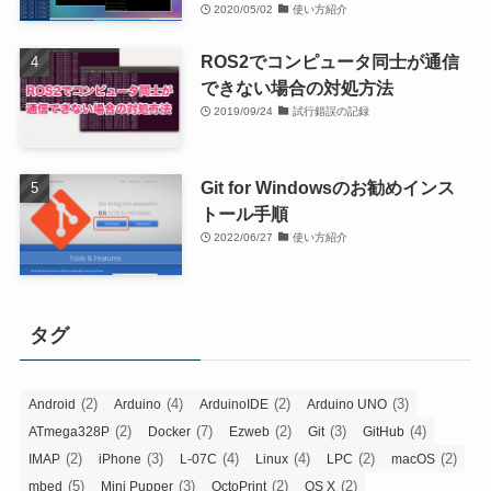
2020/05/02
使い方紹介
ROS2でコンピュータ同士が通信
できない場合の対処方法
2019/09/24
試行錯誤の記録
Git for Windowsのお勧めインス
トール手順
2022/06/27
使い方紹介
タグ
(2)
(4)
(2)
(3)
Android
Arduino
ArduinoIDE
Arduino UNO
(2)
(7)
(2)
(3)
(4)
ATmega328P
Docker
Ezweb
Git
GitHub
(2)
(3)
(4)
(4)
(2)
(2)
IMAP
iPhone
L-07C
Linux
LPC
macOS
(5)
(3)
(2)
(2)
mbed
Mini Pupper
OctoPrint
OS X