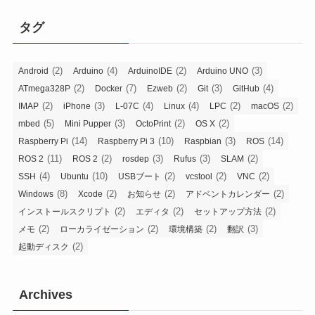
タグ
(2)
(4)
(2)
(3)
Android
Arduino
ArduinoIDE
Arduino UNO
(2)
(7)
(2)
(3)
(4)
ATmega328P
Docker
Ezweb
Git
GitHub
(2)
(3)
(4)
(4)
(2)
(2)
IMAP
iPhone
L-07C
Linux
LPC
macOS
(5)
(3)
(2)
(2)
mbed
Mini Pupper
OctoPrint
OS X
(14)
(10)
(3)
(14)
Raspberry Pi
Raspberry Pi 3
Raspbian
ROS
(11)
(2)
(3)
(3)
(2)
ROS 2
ROS 2
rosdep
Rufus
SLAM
(4)
(10)
(2)
(2)
(2)
SSH
Ubuntu
USBブート
vcstool
VNC
(8)
(2)
(2)
(2)
Windows
Xcode
お知らせ
アドベントカレンダー
(2)
(2)
(2)
インストールスクリプト
エディタ
セットアップ方法
(2)
(2)
(2)
(3)
メモ
ローカライゼーション
環境構築
翻訳
(2)
起動ディスク
Archives