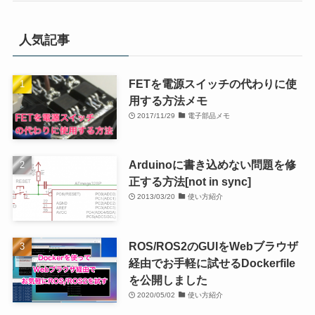
人気記事
FETを電源スイッチの代わりに使
用する方法メモ
2017/11/29
電子部品メモ
Arduinoに書き込めない問題を修
正する方法[not in sync]
2013/03/20
使い方紹介
ROS/ROS2のGUIをWebブラウザ
経由でお手軽に試せるDockerfile
を公開しました
2020/05/02
使い方紹介