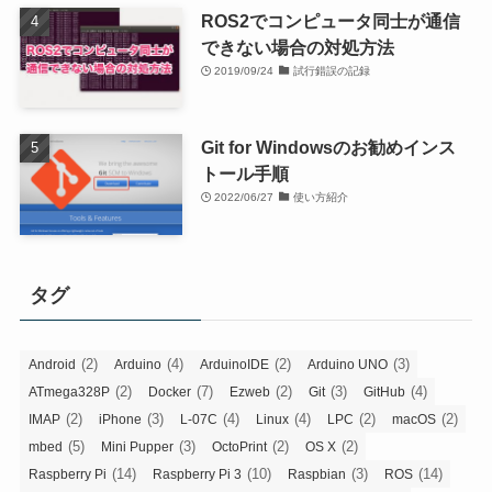
ROS2でコンピュータ同士が通信
できない場合の対処方法
2019/09/24
試行錯誤の記録
Git for Windowsのお勧めインス
トール手順
2022/06/27
使い方紹介
タグ
(2)
(4)
(2)
(3)
Android
Arduino
ArduinoIDE
Arduino UNO
(2)
(7)
(2)
(3)
(4)
ATmega328P
Docker
Ezweb
Git
GitHub
(2)
(3)
(4)
(4)
(2)
(2)
IMAP
iPhone
L-07C
Linux
LPC
macOS
(5)
(3)
(2)
(2)
mbed
Mini Pupper
OctoPrint
OS X
(14)
(10)
(3)
(14)
Raspberry Pi
Raspberry Pi 3
Raspbian
ROS