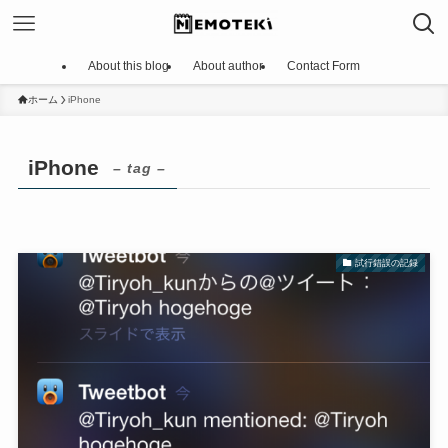
About this blog
About author
Contact Form
ホーム
iPhone
iPhone
– tag –
試行錯誤の記録