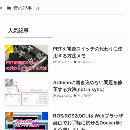
昔の記事
(7)
人気記事
FETを電源スイッチの代わりに使
用する方法メモ
2017/11/29
電子部品メモ
Arduinoに書き込めない問題を修
正する方法[not in sync]
2013/03/20
使い方紹介
ROS/ROS2のGUIをWebブラウザ
経由でお手軽に試せるDockerfile
を公開しました