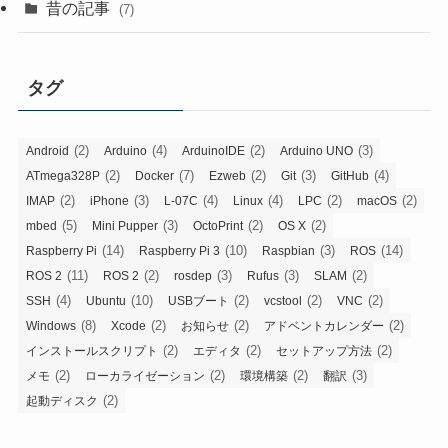
昔の記事
(7)
タグ
(2)
(4)
(2)
(3)
Android
Arduino
ArduinoIDE
Arduino UNO
(2)
(7)
(2)
(3)
(4)
ATmega328P
Docker
Ezweb
Git
GitHub
(2)
(3)
(4)
(4)
(2)
(2)
IMAP
iPhone
L-07C
Linux
LPC
macOS
(5)
(3)
(2)
(2)
mbed
Mini Pupper
OctoPrint
OS X
(14)
(10)
(3)
(14)
Raspberry Pi
Raspberry Pi 3
Raspbian
ROS
(11)
(2)
(3)
(3)
(2)
ROS 2
ROS 2
rosdep
Rufus
SLAM
(4)
(10)
(2)
(2)
(2)
SSH
Ubuntu
USBブート
vcstool
VNC
(8)
(2)
(2)
(2)
Windows
Xcode
お知らせ
アドベントカレンダー
(2)
(2)
(2)
インストールスクリプト
エディタ
セットアップ方法
(2)
(2)
(2)
(3)
メモ
ローカライゼーション
環境構築
翻訳
(2)
起動ディスク