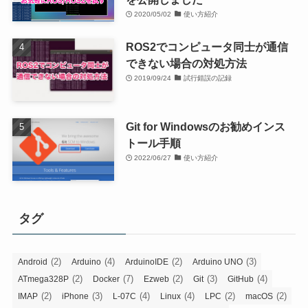
2020/05/02
使い方紹介
ROS2でコンピュータ同士が通信
できない場合の対処方法
2019/09/24
試行錯誤の記録
Git for Windowsのお勧めインス
トール手順
2022/06/27
使い方紹介
タグ
(2)
(4)
(2)
(3)
Android
Arduino
ArduinoIDE
Arduino UNO
(2)
(7)
(2)
(3)
(4)
ATmega328P
Docker
Ezweb
Git
GitHub
(2)
(3)
(4)
(4)
(2)
(2)
IMAP
iPhone
L-07C
Linux
LPC
macOS