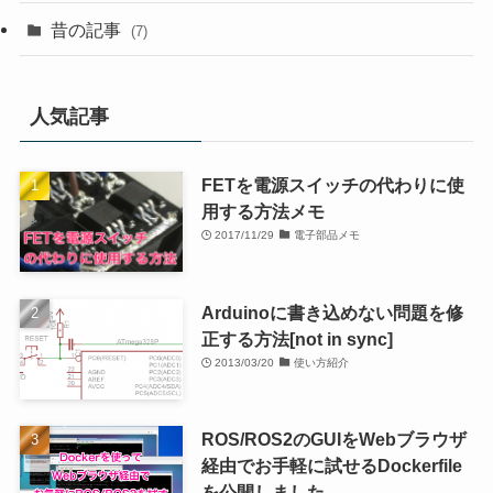
昔の記事
(7)
人気記事
FETを電源スイッチの代わりに使
用する方法メモ
2017/11/29
電子部品メモ
Arduinoに書き込めない問題を修
正する方法[not in sync]
2013/03/20
使い方紹介
ROS/ROS2のGUIをWebブラウザ
経由でお手軽に試せるDockerfile
を公開しました