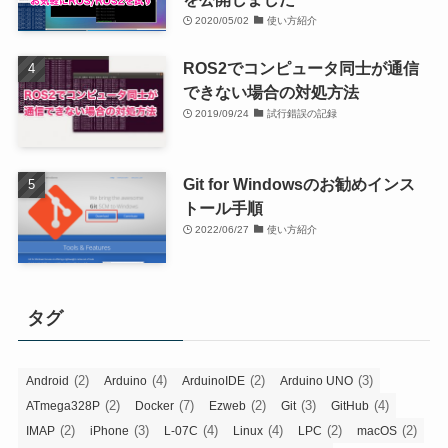
2020/05/02
使い方紹介
ROS2でコンピュータ同士が通信
できない場合の対処方法
2019/09/24
試行錯誤の記録
Git for Windowsのお勧めインス
トール手順
2022/06/27
使い方紹介
タグ
(2)
(4)
(2)
(3)
Android
Arduino
ArduinoIDE
Arduino UNO
(2)
(7)
(2)
(3)
(4)
ATmega328P
Docker
Ezweb
Git
GitHub
(2)
(3)
(4)
(4)
(2)
(2)
IMAP
iPhone
L-07C
Linux
LPC
macOS