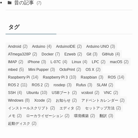
昔の記事
(7)
タグ
(2)
(4)
(2)
(3)
Android
Arduino
ArduinoIDE
Arduino UNO
(2)
(7)
(2)
(3)
(4)
ATmega328P
Docker
Ezweb
Git
GitHub
(2)
(3)
(4)
(4)
(2)
(2)
IMAP
iPhone
L-07C
Linux
LPC
macOS
(5)
(3)
(2)
(2)
mbed
Mini Pupper
OctoPrint
OS X
(14)
(10)
(3)
(14)
Raspberry Pi
Raspberry Pi 3
Raspbian
ROS
(11)
(2)
(3)
(3)
(2)
ROS 2
ROS 2
rosdep
Rufus
SLAM
(4)
(10)
(2)
(2)
(2)
SSH
Ubuntu
USBブート
vcstool
VNC
(8)
(2)
(2)
(2)
Windows
Xcode
お知らせ
アドベントカレンダー
(2)
(2)
(2)
インストールスクリプト
エディタ
セットアップ方法
(2)
(2)
(2)
(3)
メモ
ローカライゼーション
環境構築
翻訳
(2)
起動ディスク