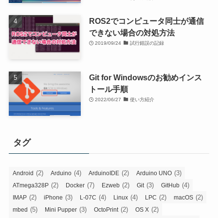
ROS2でコンピュータ同士が通信
できない場合の対処方法
2019/09/24
試行錯誤の記録
Git for Windowsのお勧めインス
トール手順
2022/06/27
使い方紹介
タグ
(2)
(4)
(2)
(3)
Android
Arduino
ArduinoIDE
Arduino UNO
(2)
(7)
(2)
(3)
(4)
ATmega328P
Docker
Ezweb
Git
GitHub
(2)
(3)
(4)
(4)
(2)
(2)
IMAP
iPhone
L-07C
Linux
LPC
macOS
(5)
(3)
(2)
(2)
mbed
Mini Pupper
OctoPrint
OS X