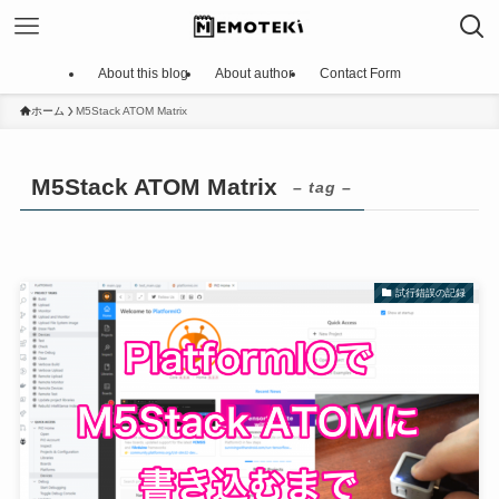
About this blog
About author
Contact Form
ホーム
M5Stack ATOM Matrix
M5Stack ATOM Matrix
– tag –
試行錯誤の記録