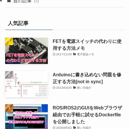
昔の記事
(7)
人気記事
FETを電源スイッチの代わりに使
用する方法メモ
2017/11/29
電子部品メモ
Arduinoに書き込めない問題を修
正する方法[not in sync]
2013/03/20
使い方紹介
ROS/ROS2のGUIをWebブラウザ
経由でお手軽に試せるDockerfile
を公開しました
2020/05/02
使い方紹介