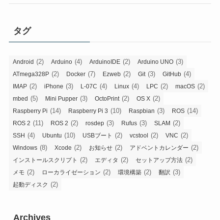
タグ
(2)
(4)
(2)
(3)
Android
Arduino
ArduinoIDE
Arduino UNO
(2)
(7)
(2)
(3)
(4)
ATmega328P
Docker
Ezweb
Git
GitHub
(2)
(3)
(4)
(4)
(2)
(2)
IMAP
iPhone
L-07C
Linux
LPC
macOS
(5)
(3)
(2)
(2)
mbed
Mini Pupper
OctoPrint
OS X
(14)
(10)
(3)
(14)
Raspberry Pi
Raspberry Pi 3
Raspbian
ROS
(11)
(2)
(3)
(3)
(2)
ROS 2
ROS 2
rosdep
Rufus
SLAM
(4)
(10)
(2)
(2)
(2)
SSH
Ubuntu
USBブート
vcstool
VNC
(8)
(2)
(2)
(2)
Windows
Xcode
お知らせ
アドベントカレンダー
(2)
(2)
(2)
インストールスクリプト
エディタ
セットアップ方法
(2)
(2)
(2)
(3)
メモ
ローカライゼーション
環境構築
翻訳
(2)
起動ディスク
Archives