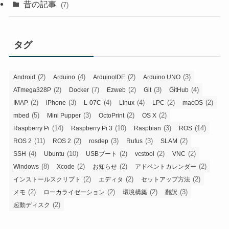
昔の記事
(7)
タグ
(2)
(4)
(2)
(3)
Android
Arduino
ArduinoIDE
Arduino UNO
(2)
(7)
(2)
(3)
(4)
ATmega328P
Docker
Ezweb
Git
GitHub
(2)
(3)
(4)
(4)
(2)
(2)
IMAP
iPhone
L-07C
Linux
LPC
macOS
(5)
(3)
(2)
(2)
mbed
Mini Pupper
OctoPrint
OS X
(14)
(10)
(3)
(14)
Raspberry Pi
Raspberry Pi 3
Raspbian
ROS
(11)
(2)
(3)
(3)
(2)
ROS 2
ROS 2
rosdep
Rufus
SLAM
(4)
(10)
(2)
(2)
(2)
SSH
Ubuntu
USBブート
vcstool
VNC
(8)
(2)
(2)
(2)
Windows
Xcode
お知らせ
アドベントカレンダー
(2)
(2)
(2)
インストールスクリプト
エディタ
セットアップ方法
(2)
(2)
(2)
(3)
メモ
ローカライゼーション
環境構築
翻訳
(2)
起動ディスク