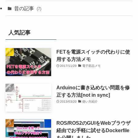
昔の記事
(7)
人気記事
FETを電源スイッチの代わりに使
用する方法メモ
2017/11/29
電子部品メモ
Arduinoに書き込めない問題を修
正する方法[not in sync]
2013/03/20
使い方紹介
ROS/ROS2のGUIをWebブラウザ
経由でお手軽に試せるDockerfile
を公開しました