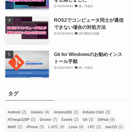
2020/05/02
使い方紹介
ROS2でコンピュータ同士が通信
できない場合の対処方法
2019/09/24
試行錯誤の記録
Git for Windowsのお勧めインス
トール手順
2022/06/27
使い方紹介
タグ
(2)
(4)
(2)
(3)
Android
Arduino
ArduinoIDE
Arduino UNO
(2)
(7)
(2)
(3)
(4)
ATmega328P
Docker
Ezweb
Git
GitHub
(2)
(3)
(4)
(4)
(2)
(2)
IMAP
iPhone
L-07C
Linux
LPC
macOS