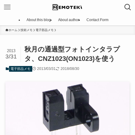
About this blog
About author
Contact Form
ホーム
技術メモ
電子部品メモ
秋月の通過型フォトインタラプ
2013
3/31
タ、CNZ1023(ON1023)を使う
2013/03/31
2018/08/30
電子部品メモ