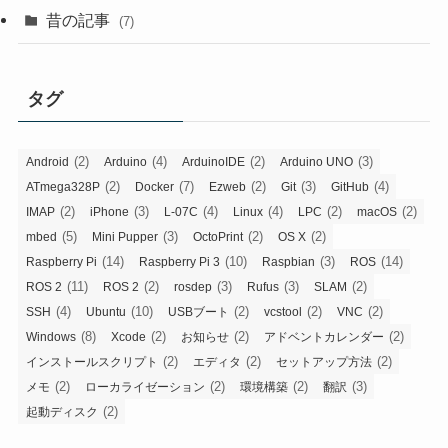
昔の記事
(7)
タグ
(2)
(4)
(2)
(3)
Android
Arduino
ArduinoIDE
Arduino UNO
(2)
(7)
(2)
(3)
(4)
ATmega328P
Docker
Ezweb
Git
GitHub
(2)
(3)
(4)
(4)
(2)
(2)
IMAP
iPhone
L-07C
Linux
LPC
macOS
(5)
(3)
(2)
(2)
mbed
Mini Pupper
OctoPrint
OS X
(14)
(10)
(3)
(14)
Raspberry Pi
Raspberry Pi 3
Raspbian
ROS
(11)
(2)
(3)
(3)
(2)
ROS 2
ROS 2
rosdep
Rufus
SLAM
(4)
(10)
(2)
(2)
(2)
SSH
Ubuntu
USBブート
vcstool
VNC
(8)
(2)
(2)
(2)
Windows
Xcode
お知らせ
アドベントカレンダー
(2)
(2)
(2)
インストールスクリプト
エディタ
セットアップ方法
(2)
(2)
(2)
(3)
メモ
ローカライゼーション
環境構築
翻訳
(2)
起動ディスク