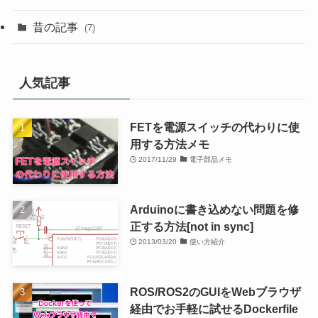
昔の記事
(7)
人気記事
FETを電源スイッチの代わりに使
用する方法メモ
2017/11/29
電子部品メモ
Arduinoに書き込めない問題を修
正する方法[not in sync]
2013/03/20
使い方紹介
ROS/ROS2のGUIをWebブラウザ
経由でお手軽に試せるDockerfile