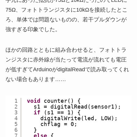
75Ω、フォトトランジスタに10kΩを接続したとこ
ろ、単体では問題ないものの、若干プルダウンが
強すぎる印象でした。
ほかの回路とともに組み合わせると、フォトトラ
ンジスタに赤外線が当たって電流が流れても電圧
が低すぎてArduinoがdigitalReadで読み取ってくれ
ない場合もあります……
1
void
counter() {
2
s1 = digitalRead(sensor1);
3
if
(s1 == 1) {
4
digitalWrite(led, LOW);
5
chflag = 0;
6
} 
7
else
{