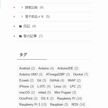
(4)
調査記録
(5)
電子部品メモ
日記
(4)
昔の記事
(7)
タグ
Android
(2)
Arduino
(4)
ArduinoIDE
(2)
Arduino UNO
(3)
ATmega328P
(2)
Docker
(7)
Ezweb
(2)
Git
(3)
GitHub
(4)
IMAP
(2)
iPhone
(3)
L-07C
(4)
Linux
(4)
LPC
(2)
macOS
(2)
mbed
(5)
Mini Pupper
(3)
OctoPrint
(2)
OS X
(2)
Raspberry Pi
(14)
Raspberry Pi 3
(10)
Raspbian
(3)
ROS
(14)