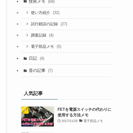
技術メモ
(68)
(32)
使い方紹介
(27)
試行錯誤の記録
(4)
調査記録
(5)
電子部品メモ
日記
(4)
昔の記事
(7)
人気記事
FETを電源スイッチの代わりに
使用する方法メモ
2017/11/29
電子部品メモ