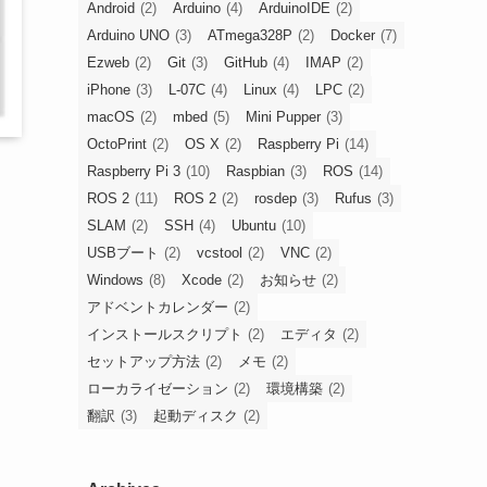
Android
(2)
Arduino
(4)
ArduinoIDE
(2)
Arduino UNO
(3)
ATmega328P
(2)
Docker
(7)
Ezweb
(2)
Git
(3)
GitHub
(4)
IMAP
(2)
iPhone
(3)
L-07C
(4)
Linux
(4)
LPC
(2)
macOS
(2)
mbed
(5)
Mini Pupper
(3)
OctoPrint
(2)
OS X
(2)
Raspberry Pi
(14)
Raspberry Pi 3
(10)
Raspbian
(3)
ROS
(14)
ROS 2
(11)
ROS 2
(2)
rosdep
(3)
Rufus
(3)
SLAM
(2)
SSH
(4)
Ubuntu
(10)
USBブート
(2)
vcstool
(2)
VNC
(2)
Windows
(8)
Xcode
(2)
お知らせ
(2)
アドベントカレンダー
(2)
インストールスクリプト
(2)
エディタ
(2)
セットアップ方法
(2)
メモ
(2)
ローカライゼーション
(2)
環境構築
(2)
翻訳
(3)
起動ディスク
(2)