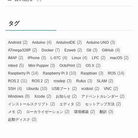
タグ
(2)
(4)
(2)
(3)
Android
Arduino
ArduinoIDE
Arduino UNO
(2)
(7)
(2)
(3)
(4)
ATmega328P
Docker
Ezweb
Git
GitHub
(2)
(3)
(4)
(4)
(2)
(2)
IMAP
iPhone
L-07C
Linux
LPC
macOS
(5)
(3)
(2)
(2)
mbed
Mini Pupper
OctoPrint
OS X
(14)
(10)
(3)
(14)
Raspberry Pi
Raspberry Pi 3
Raspbian
ROS
(11)
(2)
(3)
(3)
(2)
ROS 2
ROS 2
rosdep
Rufus
SLAM
(4)
(10)
(2)
(2)
(2)
SSH
Ubuntu
USBブート
vcstool
VNC
(8)
(2)
(2)
(2)
Windows
Xcode
お知らせ
アドベントカレンダー
(2)
(2)
(2)
インストールスクリプト
エディタ
セットアップ方法
(2)
(2)
(2)
(3)
メモ
ローカライゼーション
環境構築
翻訳
(2)
起動ディスク