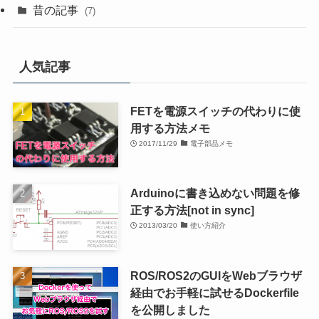
昔の記事
(7)
人気記事
FETを電源スイッチの代わりに使
用する方法メモ
2017/11/29
電子部品メモ
Arduinoに書き込めない問題を修
正する方法[not in sync]
2013/03/20
使い方紹介
ROS/ROS2のGUIをWebブラウザ
経由でお手軽に試せるDockerfile
を公開しました