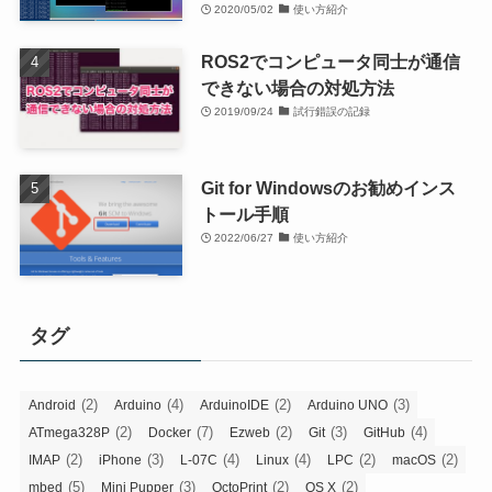
2020/05/02
使い方紹介
ROS2でコンピュータ同士が通信
できない場合の対処方法
2019/09/24
試行錯誤の記録
Git for Windowsのお勧めインス
トール手順
2022/06/27
使い方紹介
タグ
(2)
(4)
(2)
(3)
Android
Arduino
ArduinoIDE
Arduino UNO
(2)
(7)
(2)
(3)
(4)
ATmega328P
Docker
Ezweb
Git
GitHub
(2)
(3)
(4)
(4)
(2)
(2)
IMAP
iPhone
L-07C
Linux
LPC
macOS
(5)
(3)
(2)
(2)
mbed
Mini Pupper
OctoPrint
OS X