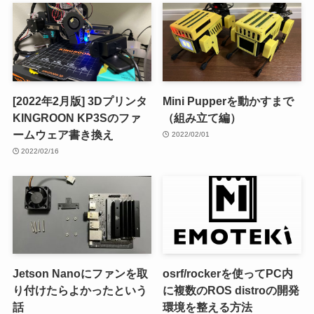
[2022年2月版] 3Dプリンタ
Mini Pupperを動かすまで
KINGROON KP3Sのファ
（組み立て編）
ームウェア書き換え
2022/02/01
2022/02/16
Jetson Nanoにファンを取
osrf/rockerを使ってPC内
り付けたらよかったという
に複数のROS distroの開発
話
環境を整える方法