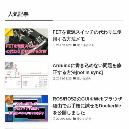
人気記事
FETを電源スイッチの代わりに使
用する方法メモ
2017/11/29
電子部品メモ
Arduinoに書き込めない問題を修
正する方法[not in sync]
2013/03/20
使い方紹介
ROS/ROS2のGUIをWebブラウザ
経由でお手軽に試せるDockerfile
を公開しました
2020/05/02
使い方紹介