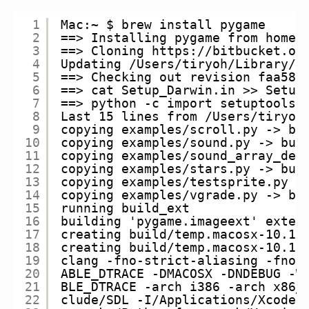
1
Mac:~ $ brew install pygame
2
==> Installing pygame from homeb
3
==> Cloning https://bitbucket.or
4
Updating /Users/tiryoh/Library/C
5
==> Checking out revision faa587
6
==> cat Setup_Darwin.in >> Setup
7
==> python -c import setuptools.
8
Last 15 lines from /Users/tiryoh
9
copying examples/scroll.py -> bu
10
copying examples/sound.py -> bui
11
copying examples/sound_array_dem
12
copying examples/stars.py -> bui
13
copying examples/testsprite.py -
14
copying examples/vgrade.py -> bu
15
running build_ext
16
building 'pygame.imageext' exten
17
creating build/temp.macosx-10.11
18
creating build/temp.macosx-10.11
19
clang -fno-strict-aliasing -fno-
20
ABLE_DTRACE -DMACOSX -DNDEBUG -W
21
BLE_DTRACE -arch i386 -arch x86_
22
clude/SDL -I/Applications/Xcode.