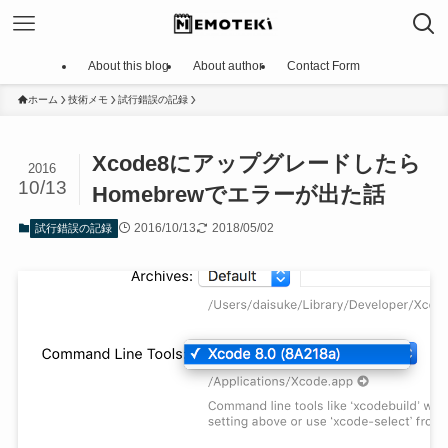
About this blog
About author
Contact Form
ホーム
技術メモ
試行錯誤の記録
Xcode8にアップグレードしたら
2016
10/13
Homebrewでエラーが出た話
2016/10/13
2018/05/02
試行錯誤の記録