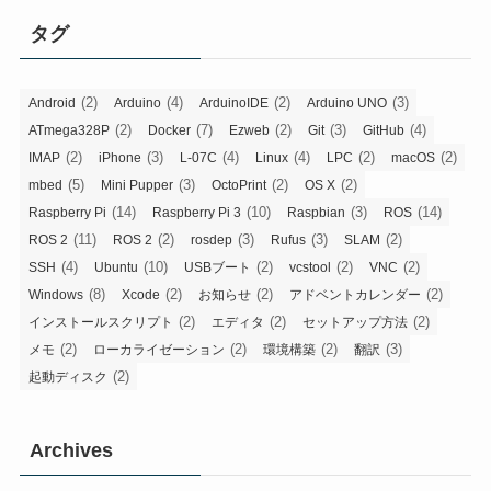
タグ
(2)
(4)
(2)
(3)
Android
Arduino
ArduinoIDE
Arduino UNO
(2)
(7)
(2)
(3)
(4)
ATmega328P
Docker
Ezweb
Git
GitHub
(2)
(3)
(4)
(4)
(2)
(2)
IMAP
iPhone
L-07C
Linux
LPC
macOS
(5)
(3)
(2)
(2)
mbed
Mini Pupper
OctoPrint
OS X
(14)
(10)
(3)
(14)
Raspberry Pi
Raspberry Pi 3
Raspbian
ROS
(11)
(2)
(3)
(3)
(2)
ROS 2
ROS 2
rosdep
Rufus
SLAM
(4)
(10)
(2)
(2)
(2)
SSH
Ubuntu
USBブート
vcstool
VNC
(8)
(2)
(2)
(2)
Windows
Xcode
お知らせ
アドベントカレンダー
(2)
(2)
(2)
インストールスクリプト
エディタ
セットアップ方法
(2)
(2)
(2)
(3)
メモ
ローカライゼーション
環境構築
翻訳
(2)
起動ディスク
Archives