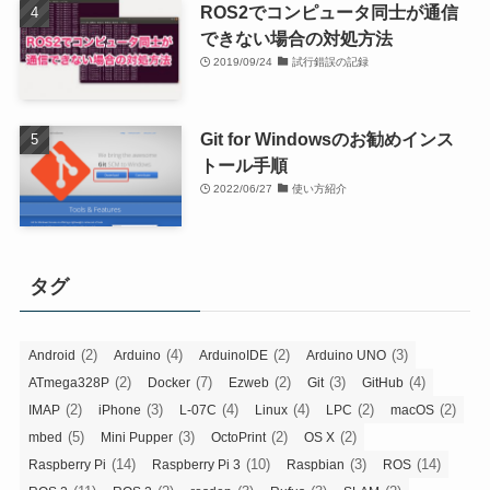
ROS2でコンピュータ同士が通信
できない場合の対処方法
2019/09/24
試行錯誤の記録
Git for Windowsのお勧めインス
トール手順
2022/06/27
使い方紹介
タグ
(2)
(4)
(2)
(3)
Android
Arduino
ArduinoIDE
Arduino UNO
(2)
(7)
(2)
(3)
(4)
ATmega328P
Docker
Ezweb
Git
GitHub
(2)
(3)
(4)
(4)
(2)
(2)
IMAP
iPhone
L-07C
Linux
LPC
macOS
(5)
(3)
(2)
(2)
mbed
Mini Pupper
OctoPrint
OS X
(14)
(10)
(3)
(14)
Raspberry Pi
Raspberry Pi 3
Raspbian
ROS