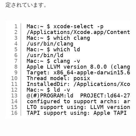
定されています。
1
Mac:~ $ xcode-select -p
2
/Applications/Xcode.app/Contents
3
Mac:~ $ which clang
4
/usr/bin/clang
5
Mac:~ $ which ld
6
/usr/bin/ld
7
Mac:~ $ clang -v
8
Apple LLVM version 8.0.0 (clang-
9
Target: x86_64-apple-darwin15.6.
10
Thread model: posix
11
InstalledDir: /Applications/Xcod
12
Mac:~ $ ld -v
13
@(#)PROGRAM:ld  PROJECT:ld64-274
14
configured to support archs: arm
15
LTO support using: LLVM version 
16
TAPI support using: Apple TAPI v