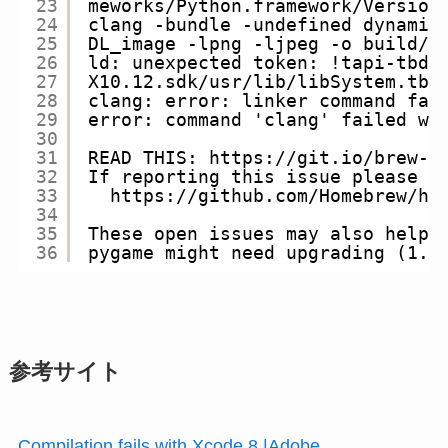
23
meworks/Python.framework/Version
24
clang -bundle -undefined dynamic
25
DL_image -lpng -ljpeg -o build/l
26
ld: unexpected token: !tapi-tbd-
27
X10.12.sdk/usr/lib/libSystem.tbd
28
clang: error: linker command fai
29
error: command 'clang' failed wi
30
31
READ THIS: https://git.io/brew-t
32
If reporting this issue please d
33
https://github.com/Homebrew/ho
34
35
These open issues may also help:
36
pygame might need upgrading (1.9
参考サイト
Compilation fails with Xcode 8 |Adobe