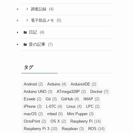
(4)
調査記録
(5)
電子部品メモ
日記
(4)
昔の記事
(7)
タグ
Android
(2)
Arduino
(4)
ArduinoIDE
(2)
Arduino UNO
(3)
ATmega328P
(2)
Docker
(7)
Ezweb
(2)
Git
(3)
GitHub
(4)
IMAP
(2)
iPhone
(3)
L-07C
(4)
Linux
(4)
LPC
(2)
macOS
(2)
mbed
(5)
Mini Pupper
(3)
OctoPrint
(2)
OS X
(2)
Raspberry Pi
(14)
Raspberry Pi 3
(10)
Raspbian
(3)
ROS
(14)