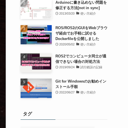
Arduinoに書き込めない問題を
修正する方法[not in sync]
2013/03/20
使い方紹介
ROS/ROS2のGUIをWebブラウ
ザ経由でお手軽に試せる
Dockerfileを公開しました
2020/05/02
使い方紹介
ROS2でコンピュータ同士が通
信できない場合の対処方法
2019/09/24
試行錯誤の記録
Git for Windowsのお勧めイン
ストール手順
2022/06/27
使い方紹介
タグ