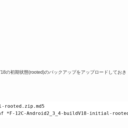
uildV18の初期状態(rooted)のバックアップをアップロードしておき
l-rooted.zip.md5
af *F-12C-Android2_3_4-buildV18-initial-roote