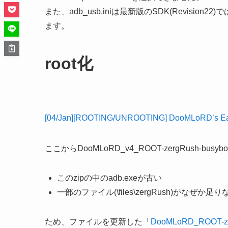
また、adb_usb.iniは最新版のSDK(Revisi
ます。
root化
[04/Jan][ROOTING/UNROOTING] DooMLoRD’s Easy R
ここからDooMLoRD_v4_ROOT-zergRush-bu
このzipの中のadb.exeが古い
一部のファイル(\files\zergRush)がなぜか足り
ため、ファイルを更新した「
DooMLoRD_ROOT-zer