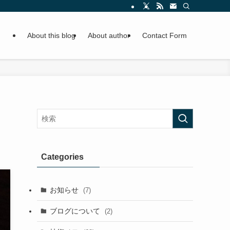
About this blog
About author
Contact Form
Categories
お知らせ
(7)
ブログについて
(2)