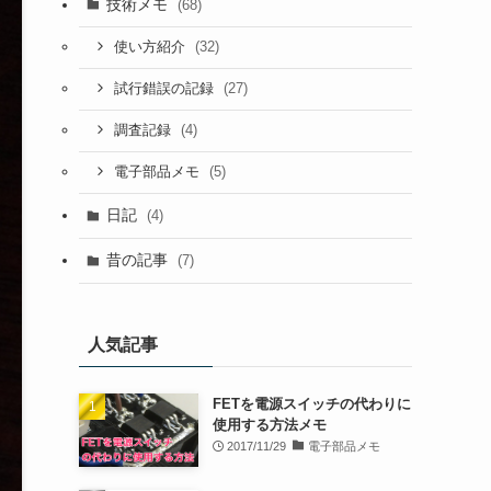
技術メモ
(68)
(32)
使い方紹介
(27)
試行錯誤の記録
(4)
調査記録
(5)
電子部品メモ
日記
(4)
昔の記事
(7)
人気記事
FETを電源スイッチの代わりに
使用する方法メモ
2017/11/29
電子部品メモ