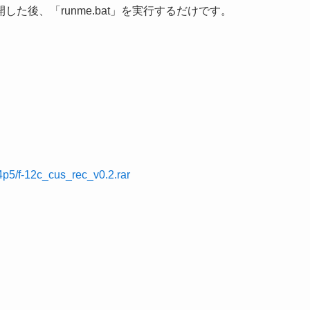
た後、「runme.bat」を実行するだけです。
p5/f-12c_cus_rec_v0.2.rar