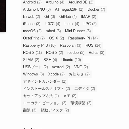
Android
(2)
Arduino
(4)
ArduinoIDE
(2)
Arduino UNO
(3)
ATmega328P
(2)
Docker
(7)
Ezweb
(2)
Git
(3)
GitHub
(4)
IMAP
(2)
iPhone
(3)
L-07C
(4)
Linux
(4)
LPC
(2)
macOS
(2)
mbed
(5)
Mini Pupper
(3)
OctoPrint
(2)
OS X
(2)
Raspberry Pi
(14)
Raspberry Pi 3
(10)
Raspbian
(3)
ROS
(14)
ROS 2
(11)
ROS 2
(2)
rosdep
(3)
Rufus
(3)
SLAM
(2)
SSH
(4)
Ubuntu
(10)
USBブート
(2)
vcstool
(2)
VNC
(2)
Windows
(8)
Xcode
(2)
お知らせ
(2)
アドベントカレンダー
(2)
インストールスクリプト
(2)
エディタ
(2)
セットアップ方法
(2)
メモ
(2)
ローカライゼーション
(2)
環境構築
(2)
翻訳
(3)
起動ディスク
(2)