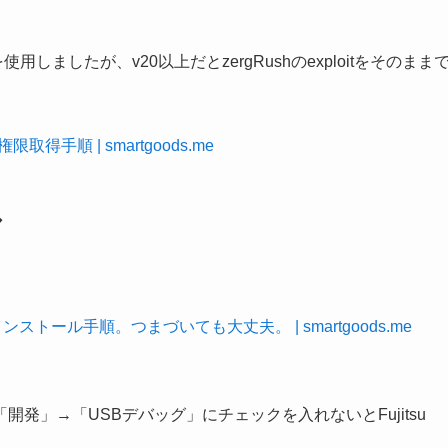
を使用しましたが、v20以上だとzergRushのexploitをそのまま
得手順 | smartgoods.me
ル
のインストール手順。つまづいても大丈夫。 | smartgoods.me
発」→「USBデバッグ」にチェックを入れないとFujitsu