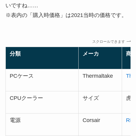
いですね……
※表内の「購入時価格」は2021当時の価格です。
スクロールできます
分類
メーカ
商
PCケース
Thermaltake
The
CPUクーラー
サイズ
虎徹 
電源
Corsair
RM7