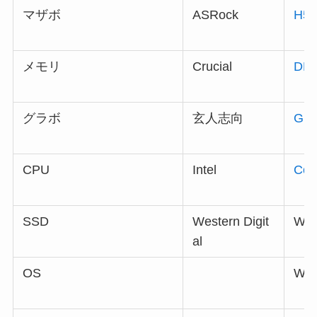
マザボ
ASRock
H57
メモリ
Crucial
DDR
グラボ
玄人志向
GK-
CPU
Intel
Cor
SSD
Western Digit
WD
al
OS
Win