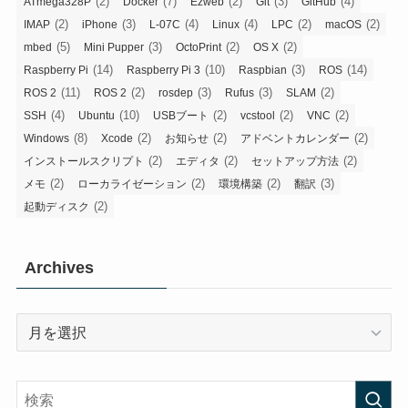
(2)
(7)
(2)
(3)
(4)
ATmega328P
Docker
Ezweb
Git
GitHub
(2)
(3)
(4)
(4)
(2)
(2)
IMAP
iPhone
L-07C
Linux
LPC
macOS
(5)
(3)
(2)
(2)
mbed
Mini Pupper
OctoPrint
OS X
(14)
(10)
(3)
(14)
Raspberry Pi
Raspberry Pi 3
Raspbian
ROS
(11)
(2)
(3)
(3)
(2)
ROS 2
ROS 2
rosdep
Rufus
SLAM
(4)
(10)
(2)
(2)
(2)
SSH
Ubuntu
USBブート
vcstool
VNC
(8)
(2)
(2)
(2)
Windows
Xcode
お知らせ
アドベントカレンダー
(2)
(2)
(2)
インストールスクリプト
エディタ
セットアップ方法
(2)
(2)
(2)
(3)
メモ
ローカライゼーション
環境構築
翻訳
(2)
起動ディスク
Archives
Archives