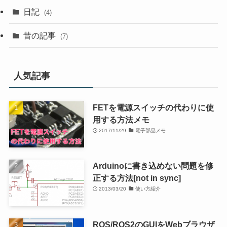
日記
(4)
昔の記事
(7)
人気記事
FETを電源スイッチの代わりに使
用する方法メモ
2017/11/29
電子部品メモ
Arduinoに書き込めない問題を修
正する方法[not in sync]
2013/03/20
使い方紹介
ROS/ROS2のGUIをWebブラウザ