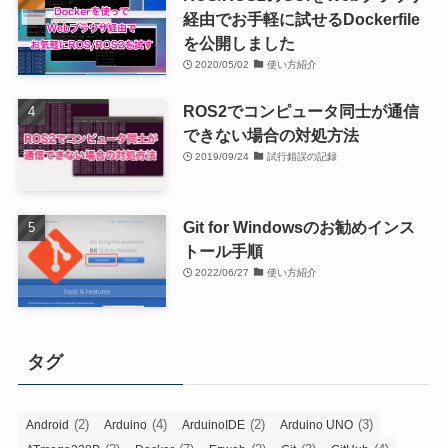
経由でお手軽に試せるDockerfile
を公開しました
2020/05/02
使い方紹介
ROS2でコンピュータ同士が通信
できない場合の対処方法
2019/09/24
試行錯誤の記録
Git for Windowsのお勧めインス
トール手順
2022/06/27
使い方紹介
タグ
(2)
(4)
(2)
(3)
Android
Arduino
ArduinoIDE
Arduino UNO