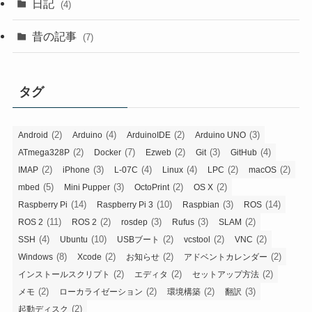
日記
(4)
昔の記事
(7)
タグ
(2)
(4)
(2)
(3)
Android
Arduino
ArduinoIDE
Arduino UNO
(2)
(7)
(2)
(3)
(4)
ATmega328P
Docker
Ezweb
Git
GitHub
(2)
(3)
(4)
(4)
(2)
(2)
IMAP
iPhone
L-07C
Linux
LPC
macOS
(5)
(3)
(2)
(2)
mbed
Mini Pupper
OctoPrint
OS X
(14)
(10)
(3)
(14)
Raspberry Pi
Raspberry Pi 3
Raspbian
ROS
(11)
(2)
(3)
(3)
(2)
ROS 2
ROS 2
rosdep
Rufus
SLAM
(4)
(10)
(2)
(2)
(2)
SSH
Ubuntu
USBブート
vcstool
VNC
(8)
(2)
(2)
(2)
Windows
Xcode
お知らせ
アドベントカレンダー
(2)
(2)
(2)
インストールスクリプト
エディタ
セットアップ方法
(2)
(2)
(2)
(3)
メモ
ローカライゼーション
環境構築
翻訳
(2)
起動ディスク